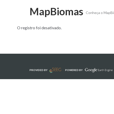
MapBiomas
Conheça o MapB
O registro foi desativado.
PROVIDED BY
POWERED BY