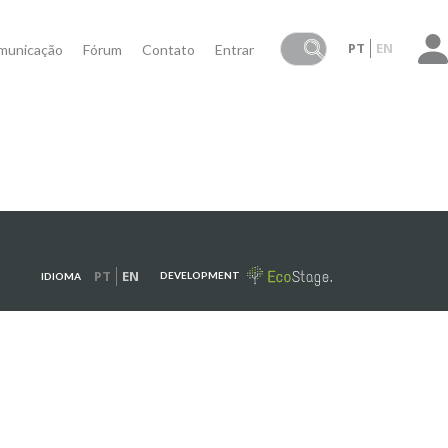
PT
EN
municação
Fórum
Contato
Entrar
PT
EN
DEVELOPMENT
IDIOMA