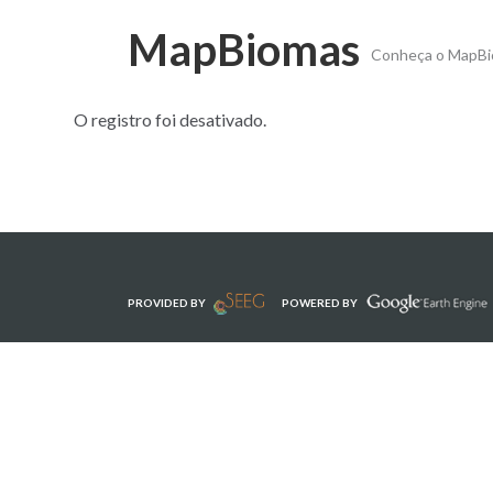
MapBiomas
Conheça o MapB
O registro foi desativado.
PROVIDED BY
POWERED BY