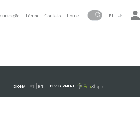
PT
EN
municação
Fórum
Contato
Entrar
PT
EN
DEVELOPMENT
IDIOMA